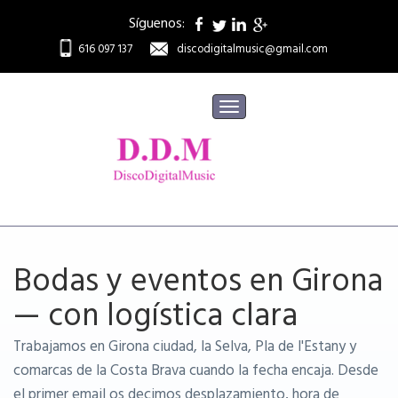
Síguenos:
616 097 137
discodigitalmusic@gmail.com
Toggle
navigation
Bodas y eventos en Girona
— con logística clara
Trabajamos en Girona ciudad, la Selva, Pla de l'Estany y
comarcas de la Costa Brava cuando la fecha encaja. Desde
el primer email os decimos desplazamiento, hora de