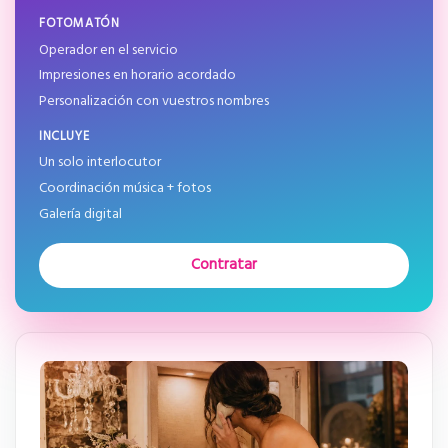
FOTOMATÓN
Operador en el servicio
Impresiones en horario acordado
Personalización con vuestros nombres
INCLUYE
Un solo interlocutor
Coordinación música + fotos
Galería digital
Contratar